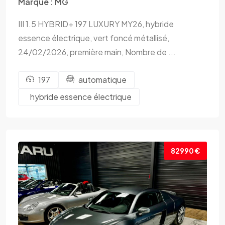
Boxster
Marque : MG
III 1.5 HYBRID+ 197 LUXURY MY26, hybride
essence électrique, vert foncé métallisé,
24/02/2026, première main, Nombre de ...
197
automatique
hybride essence électrique
82990 €