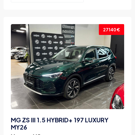
Cayman
mgs5
Panamera
27140 €
X1
mgs9
na
GT6
mg3
mgs6
Grandis
R8 Coupé
Cayenne Coupé
MG ZS III 1.5 HYBRID+ 197 LUXURY
Outlander PHEV
MY26