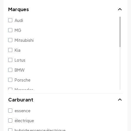
Marques
Audi
MG
Mitsubishi
Kia
Lotus
BMW
Porsche
Mercedes
Carburant
Dacia
Citroën
essence
Jaguar
électrique
Maserati
hybride essence électrique