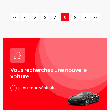
<<
<
5
6
7
8
9
>
>>
Vous recherchez une nouvelle
voiture
Voir nos véhicules