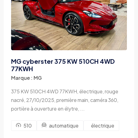
MG cyberster 375 KW 510CH 4WD
77KWH
Marque : MG
375 KW 510CH 4WD 77KWH, électrique, rouge
nacré, 27/10/2025, première main, caméra 360,
portière à ouverture en élytre, ...
510
automatique
électrique