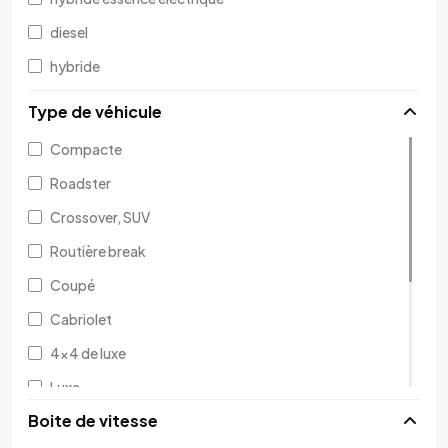
Jeep
diesel
Mazda
hybride
Volkswagen
Type de véhicule
Seat
Compacte
Mini
Roadster
Triumph
Crossover, SUV
Routière break
Coupé
Cabriolet
4x4 de luxe
Luxe
Boite de vitesse
Monospace