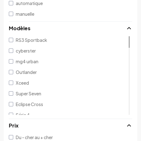
Routière
automatique
Break
manuelle
Grande routière break
Modèles
Citadine
RS3 Sportback
cyberster
mg4 urban
Outlander
Xceed
Super Seven
Eclipse Cross
Série 4
Prix
718 Boxster
im6
Du - cher au + cher