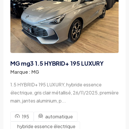
Ghibli
M3
EHS
Gla
Classe A
Grand Cherokee
MG mg3 1.5 HYBRID+ 195 LUXURY
MX-5
Marque : MG
RS6 Avant
TTS coupé
1.5 HYBRID+ 195 LUXURY, hybride essence
Coccinelle
électrique, gris clair métallisé, 26/11/2025, première
main, jantes aluminium, p...
Golf
Leon
195
automatique
Countryman
hybride essence électrique