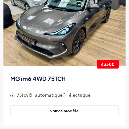
63500
MG im6 4WD 751CH
751 cv
automatique
électrique
Voir ce modèle